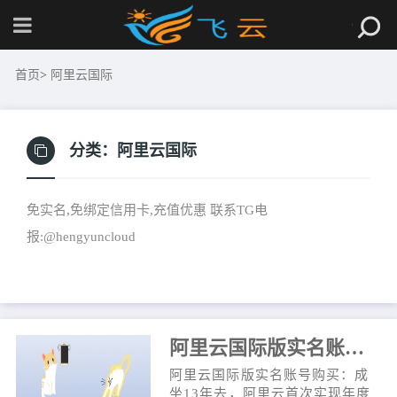
首页
>
阿里云国际
分类：
阿里云国际
免实名,免绑定信用卡,充值优惠 联系TG电
报:@hengyuncloud
阿里云国际版实名账号购买：成坐13年去，阿里云首次实现年度红利。
阿里云国际版实名账号购买：成
坐13年去，阿里云首次实现年度