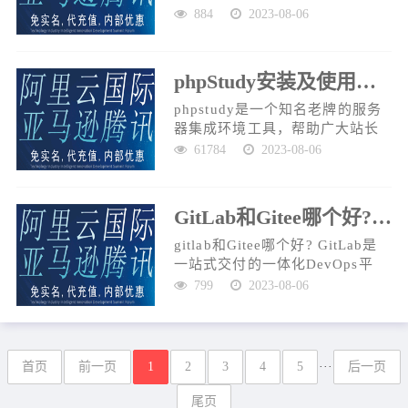
问和在线协作软件，它有免费版
884
2023-08-06
和商业版可选。免费版的
TeamViewer供个人非商业使用;如
果是企业商用，则可购买商业
phpStudy安装及使用教程介绍
版，支持14天
phpstudy是一个知名老牌的服务
器集成环境工具，帮助广大站长
通过Web端方便、快速的搭建和
61784
2023-08-06
管理服务器环境。本文主要介绍
下phpstudy安装及使用教程。
phpStudy易于安装和使用，我们
GitLab和Gitee哪个好?GitLab和Gitee的区别
可根据
gitlab和Gitee哪个好? GitLab是
一站式交付的一体化DevOps平
台，提供覆盖软件全开发生命周
799
2023-08-06
期的管理功能，支持免费试用30
天。Gitee是由开源中国推出的基
于Git的代码托管和研发协作平
台，致
首页
前一页
1
2
3
4
5
···
后一页
尾页