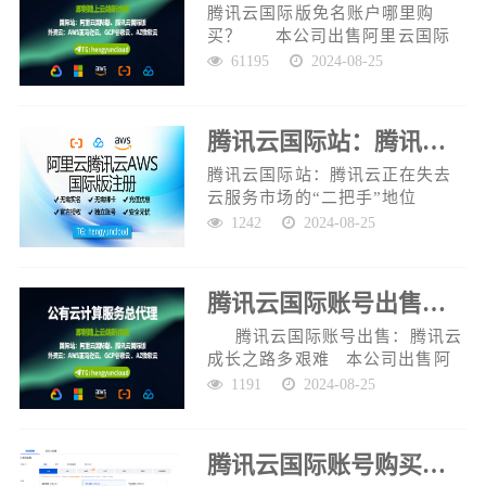
腾讯云国际版免名账户哪里购
买？ 本公司出售阿里云国际
版，华为云国际版账号 腾迅云国
61195
2024-08-25
际版账户 AWS亚马逊云 GCP谷
歌云 Azure微软云等国内···
腾讯云国际站：腾讯云正在失去云服务市场的“二把手”地位
腾讯云国际站：腾讯云正在失去
云服务市场的“二把手”地位
本公司出售阿里云国际版，华为
1242
2024-08-25
云国际版账号 腾迅云国际版账户
AWS亚马···
腾讯云国际账号出售：腾讯云成长之路多艰难
腾讯云国际账号出售：腾讯云
成长之路多艰难 本公司出售阿
里云国际版，华为云国际版账号
1191
2024-08-25
腾迅云国际版账户 AWS亚马逊
云 ···
腾讯云国际账号购买：腾讯云windows服务器配置教程