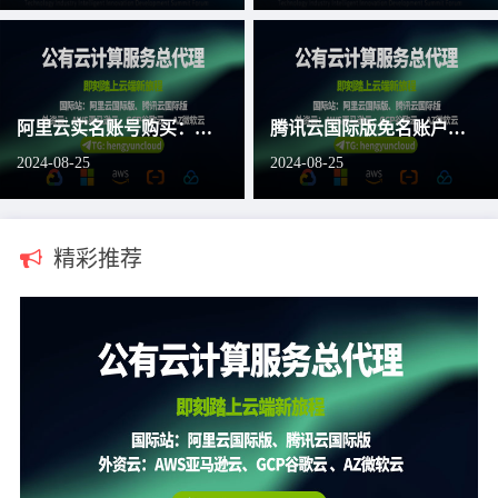
阿里云实名账号购买：阿里云总部向西
腾讯云国际版免名账户哪里购买？
2024-08-25
2024-08-25
精彩推荐