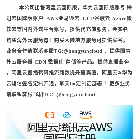
本公司出售阿里云国际版，华为云国际版账号 腾
迅云国际版账户 AWS亚马逊云 GCP谷歌云 Azure微
软云等国内外云平台账号，提供代充值服务，免实名
购买海外云服务器！购买大陆地方服务可提供实名。
业务合作请联系客服TG:@hengyuncloud ，提供国内
外云服务器 CDN 数据库 存储等产品。提供直播业务
，阿里云直播转码推流路数提升最高值，阿里云&华为
云短信签名定制开通，聊天im定制话部署 ！更多业务
请联系客服飞机TG：@hengyuncloud