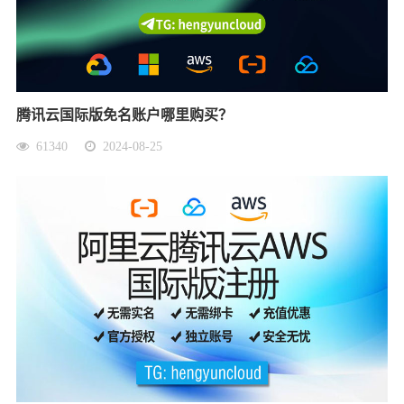
腾讯云国际版免名账户哪里购买？
61340
2024-08-25