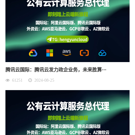
腾讯云国际：腾讯云发力政企业务，未来胜算···
61251
2024-08-25