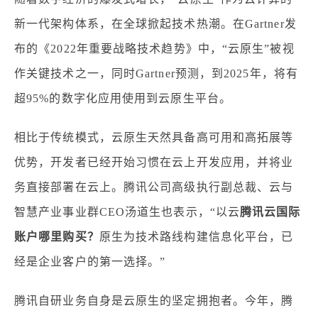
新一代架构体系，在全球掀起技术热潮。在Gartner发
布的《2022年重要战略技术趋势》中，“云原生”被视
作关键技术之一，同时Gartner预测，到2025年，将有
超95%的数字化应用使用到云原生平台。
相比于传统模式，云原生天然具备高可用和高拓展等
优势，开发者已经开始习惯在云上开发应用，并将业
务直接部署在云上。腾讯公司高级执行副总裁、云与
智慧产业事业群CEO汤道生也表示，“以云
腾讯云国际
账户哪里购买？
原生为技术路线构建信息化平台，已
经是企业客户的第一选择。”
腾讯自研业务自身是云原生的坚定拥抱者。今年，腾