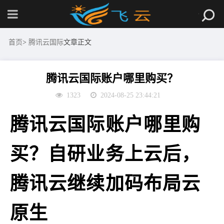
首页
>
腾讯云国际
文章正文
腾讯云国际账户哪里购买？
1323
2024-08-25 23:44:21
腾讯云国际账户哪里购
买？自研业务上云后，
腾讯云继续加码布局云
原生